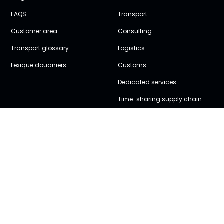
FAQS
Transport
Customer area
Consulting
Transport glossary
Logistics
Lexique douaniers
Customs
Dedicated services
Time-sharing supply chain
Our tools
Follow us
Volume weight calculation
facebook
Inch/cm converter
instagram
Customs duties
Currency converter
twitter
Unit storage cost