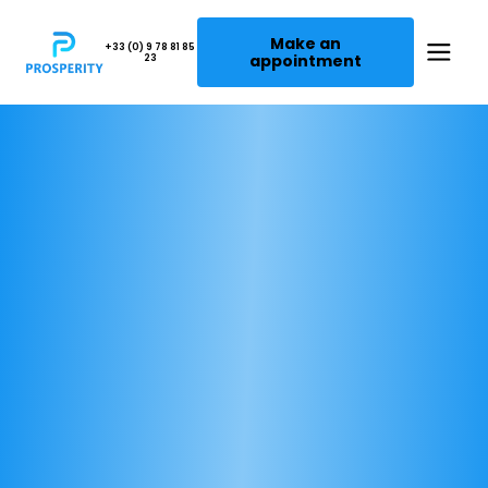
Make an
+33 (0) 9 78 81 85
appointment
23