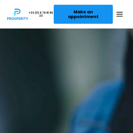
Make an
+33 (0) 9 78 81 85
appointment
23