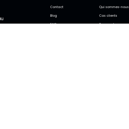
Contact
Qui sommes-nous
Blog
Cas clients
au
.
FAQ
Transport
Espace client
Consulting
Lexique transport
Logistique
Lexique douaniers
Douane
Services dédiés
Supply chain à te
partagés
Politiqu