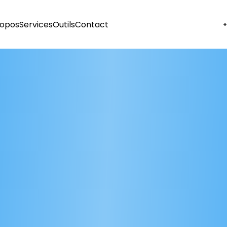
ropos
Services
Outils
Contact
+