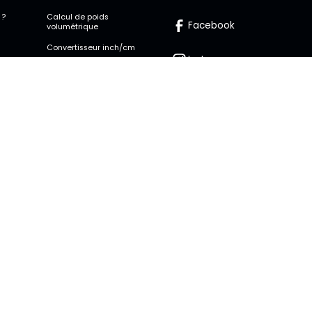
 ?
Calcul de poids
Facebook
volumétrique
Convertisseur inch/cm
Instagram
Droits de douane
Convertisseur devises
Twitter
Coût unitaire de
stockage
Linkedin
mps
e de confidentialité
Conditions d'utilisation
Paramètres des cookies