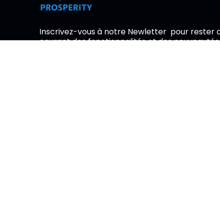
Inscrivez-vous à notre Newletter pour rester 
courant des fonctionnalités et des nouveautés
En s’inscrivant à notre newsletter vous reconnaissez avoir pris
connaissance de notre politiquede gestion des données ainsi
que son acceptation.
2023 © Prosperity Group. Tous droits réservés.